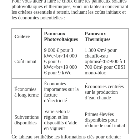
Pour vous aider à faire le choix entre les panneaux solaires
photovoltaïques et thermiques, voici un tableau concentrant
les critères essentiels à retenir, incluant les coûts initiaux et
les économies potentielles :
Panneaux
Panneaux
Critère
Photovoltaïques
Thermiques
9 000 € pour 3
1 300 €/m² pour
kWc<br>14 000
chauffe-eau
Coût initial
€ pour 6
optimisé<br>900 à 1
kWc<br>19 000
700 €/m² pour CESI
€ pour 9 kWc
mono-bloc
Économies
Économies centrées
Économies
importantes sur la
sur la production
à long terme
facture
d’eau chaude
d’électricité
Varie selon la
Primes élevées
Subventions
région et les
disponibles pour
disponibles
dispositifs d’aide
réduire le coût initial
en vigueur
Ce tableau synthétise les informations clés pour orienter