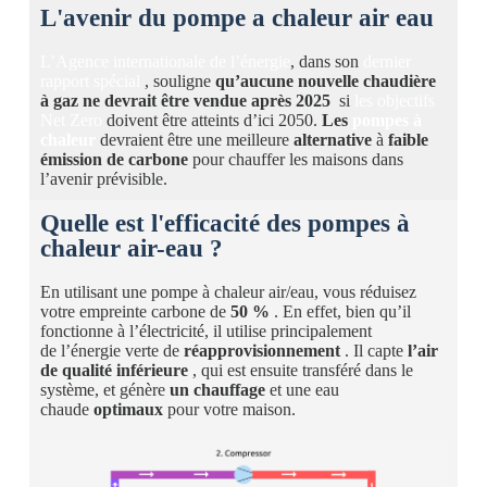
L'avenir du pompe a chaleur air eau
L’Agence internationale de l’énergie
, dans son
dernier
rapport spécial
, souligne
qu’aucune nouvelle chaudière
à gaz ne devrait être vendue après 2025
si
les objectifs
Net Zero
doivent être atteints d’ici 2050.
Les
pompes à
chaleur
devraient être une meilleure
alternative
à
faible
émission de carbone
pour chauffer les maisons dans
l’avenir prévisible.
Quelle est l'efficacité des pompes à
chaleur air-eau ?
En utilisant une pompe à chaleur air/eau, vous réduisez
votre empreinte carbone de
50 %
. En effet, bien qu’il
fonctionne à l’électricité, il utilise principalement
de l’énergie verte de
réapprovisionnement
. Il capte
l’air
de qualité inférieure
, qui est ensuite transféré dans le
système, et génère
un chauffage
et une eau
chaude
optimaux
pour votre maison.