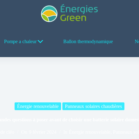
Pompe a chaleur
Ballon thermodynamique
No
Énergie renouvelable
Panneaux solaires chaudières
andes questions à poser avant de choisir une batterie solaire domes
de cléo
On
9 février 2024
In
Énergie renouvelable
,
Panneaux sol