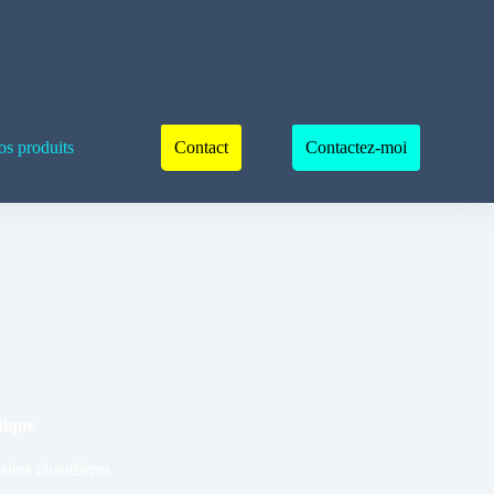
s produits
Contact
Contactez-moi
tique
aires chaudières