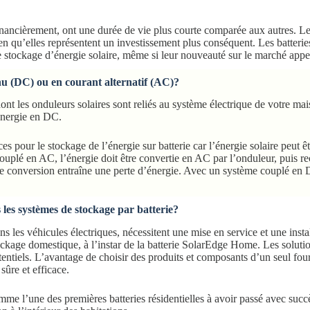
financièrement, ont une durée de vie plus courte comparée aux autres. Les
en qu’elles représentent un investissement plus conséquent. Les batteries 
le stockage d’énergie solaire, même si leur nouveauté sur le marché appel
nu (DC) ou en courant alternatif (AC)?
 les onduleurs solaires sont reliés au système électrique de votre mais
’énergie en DC.
pour le stockage de l’énergie sur batterie car l’énergie solaire peut êt
plé en AC, l’énergie doit être convertie en AC par l’onduleur, puis rec
e conversion entraîne une perte d’énergie. Avec un système couplé en DC
 les systèmes de stockage par batterie?
ans les véhicules électriques, nécessitent une mise en service et une insta
ockage domestique, à l’instar de la batterie SolarEdge Home. Les solutio
otentiels. L’avantage de choisir des produits et composants d’un seul 
sûre et efficace.
me l’une des premières batteries résidentielles à avoir passé avec suc